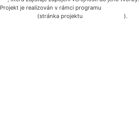
Projekt je realizován v rámci programu
Active
Citizens Fund
(stránka projektu
na webu Agory
).
Zásady ochrany osobních údajů