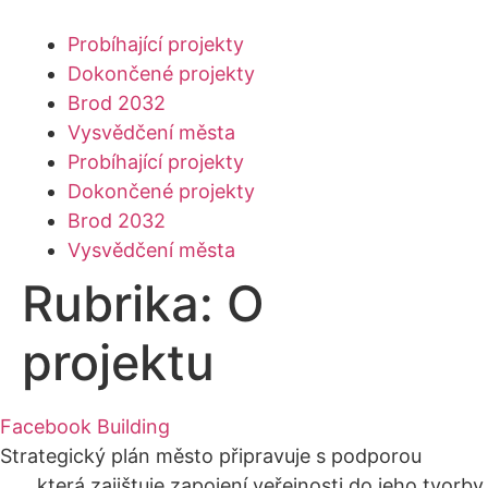
Přejít
k
Probíhající projekty
obsahu
Dokončené projekty
Brod 2032
Vysvědčení města
Probíhající projekty
Dokončené projekty
Brod 2032
Vysvědčení města
Rubrika:
O
projektu
Facebook
Building
Strategický plán město připravuje s podporou
Agora
CE
, která zajištuje zapojení veřejnosti do jeho tvorby.