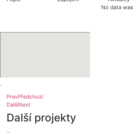
No data was
.
Prev
Předchozí
Další
Next
Další projekty