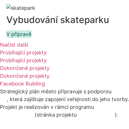
Vybudování skateparku
V přípravě
Načíst další
Probíhající projekty
Probíhající projekty
Dokončené projekty
Dokončené projekty
Facebook
Building
Strategický plán město připravuje s podporou
Agora
CE
, která zajištuje zapojení veřejnosti do jeho tvorby.
Projekt je realizován v rámci programu
Active
Citizens Fund
(stránka projektu
na webu Agory
).