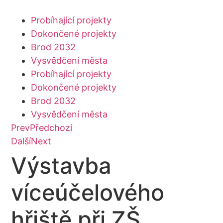
Přejít
k
Probíhající projekty
obsahu
Dokončené projekty
Brod 2032
Vysvědčení města
Probíhající projekty
Dokončené projekty
Brod 2032
Vysvědčení města
Prev
Předchozí
Další
Next
Výstavba
víceúčelového
hřiště při ZŠ